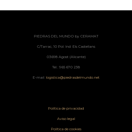
PIEDRAS DEL MUNDO by CERAMAT
C/Tarrac, 10 Pol. Ind. Els Castellans
03698 Agost (Alicante)
Tel.: 965 670 238
E-mail:
logistica@piedrasdelmundo.net
Política de privacidad
Aviso legal
Política de cookies