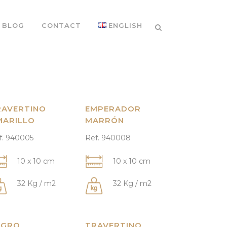
BLOG
CONTACT
ENGLISH
RAVERTINO
EMPERADOR
MARILLO
MARRÓN
f. 940005
Ref. 940008
10 x 10 cm
10 x 10 cm
32 Kg / m2
32 Kg / m2
EGRO
TRAVERTINO