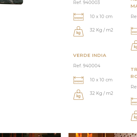
Ref. 940003
M
10 x 10 cm
Re
32 Kg / m2
VERDE INDIA
Ref. 940004
T
R
10 x 10 cm
Re
32 Kg / m2