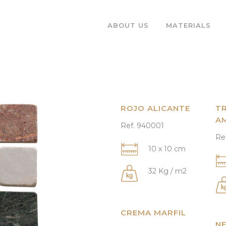
ABOUT US
MATERIALS
ROJO ALICANTE
T
A
Ref. 940001
Re
10 x 10 cm
32 Kg / m2
CREMA MARFIL
N