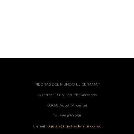
PIEDRAS DEL MUNDO by CERAMAT
C/Tarrac, 10 Pol. Ind. Els Castellans
03698 Agost (Alicante)
Tel.: 965 670 238
E-mail:
logistica@piedrasdelmundo.net