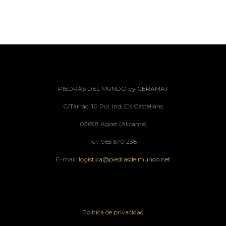
PIEDRAS DEL MUNDO by CERAMAT
C/Tarrac, 10 Pol. Ind. Els Castellans
03698 Agost (Alicante)
Tel.: 965 670 238
E-mail:
logistica@piedrasdelmundo.net
Política de privacidad