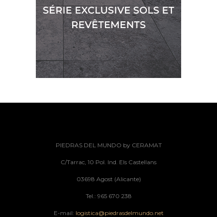
PIEDRAS DEL MUNDO by CERAMAT
C/Tarrac, 10 Pol. Ind. Els Castellans
03698 Agost (Alicante)
Tel.: 965 670 238
E-mail:
logistica@piedrasdelmundo.net