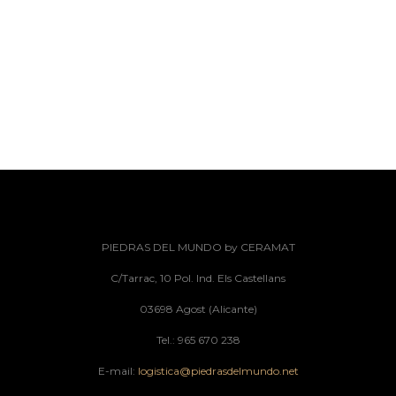
PIEDRAS DEL MUNDO by CERAMAT
C/Tarrac, 10 Pol. Ind. Els Castellans
03698 Agost (Alicante)
Tel.: 965 670 238
E-mail:
logistica@piedrasdelmundo.net