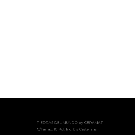
PIEDRAS DEL MUNDO by CERAMAT
C/Tarrac, 10 Pol. Ind. Els Castellans