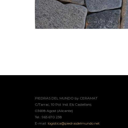
PIEDRAS DEL MUNDO by CERAMAT
C/Tarrac, 10 Pol. Ind. Els Castellans
03698 Agost (Alicante)
Tel.: 965 670 238
E-mail:
logistica@piedrasdelmundo.net