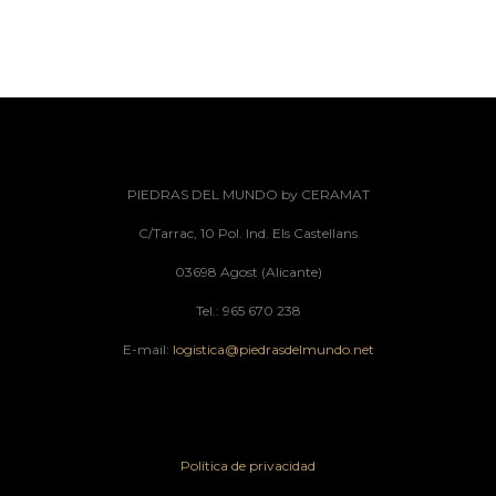
PIEDRAS DEL MUNDO by CERAMAT
C/Tarrac, 10 Pol. Ind. Els Castellans
03698 Agost (Alicante)
Tel.: 965 670 238
E-mail:
logistica@piedrasdelmundo.net
Política de privacidad