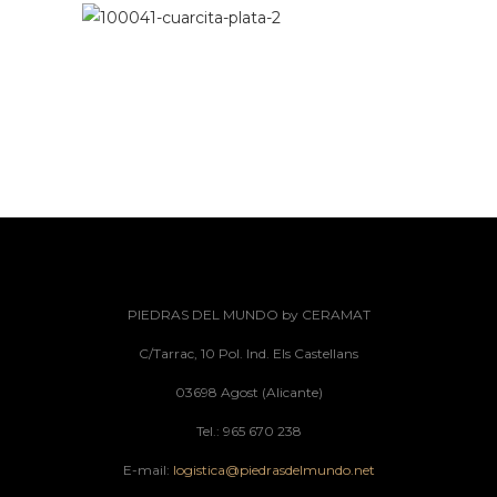
PIEDRAS DEL MUNDO by CERAMAT
C/Tarrac, 10 Pol. Ind. Els Castellans
03698 Agost (Alicante)
Tel.: 965 670 238
E-mail:
logistica@piedrasdelmundo.net