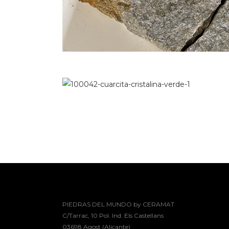
PIEDRAS DEL MUNDO by CERAMAT
C/Tarrac, 10 Pol. Ind. Els Castellans
03698 Agost (Alicante)