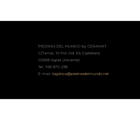
PIEDRAS DEL MUNDO by CERAMAT
C/Tarrac, 10 Pol. Ind. Els Castellans
03698 Agost (Alicante)
Tel.: 965 670 238
E-mail:
logistica@piedrasdelmundo.net