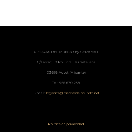
PIEDRAS DEL MUNDO by CERAMAT
C/Tarrac, 10 Pol. Ind. Els Castellans
03698 Agost (Alicante)
Tel.: 965 670 238
E-mail:
logistica@piedrasdelmundo.net
Política de privacidad