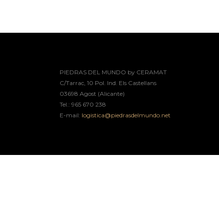
PIEDRAS DEL MUNDO by CERAMAT
C/Tarrac, 10 Pol. Ind. Els Castellans
03698 Agost (Alicante)
Tel.: 965 670 238
E-mail:
logistica@piedrasdelmundo.net