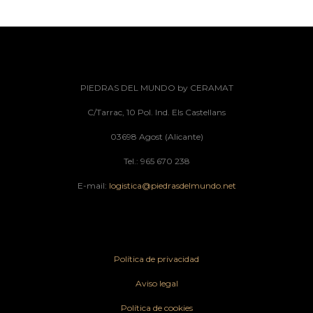
PIEDRAS DEL MUNDO by CERAMAT
C/Tarrac, 10 Pol. Ind. Els Castellans
03698 Agost (Alicante)
Tel.: 965 670 238
E-mail:
logistica@piedrasdelmundo.net
Política de privacidad
Aviso legal
Política de cookies