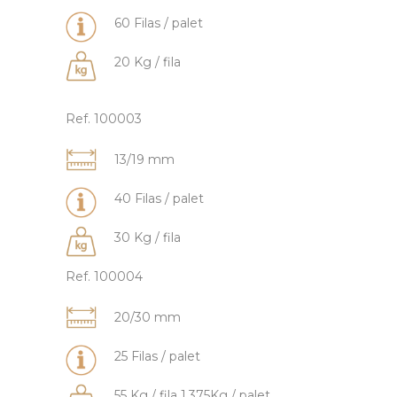
60 Filas / palet
20 Kg / fila
Ref. 100003
13/19 mm
40 Filas / palet
30 Kg / fila
Ref. 100004
20/30 mm
25 Filas / palet
55 Kg / fila 1.375Kg / palet