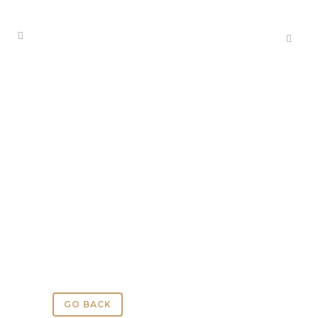
GUTTERS AND
STEPS
GO BACK