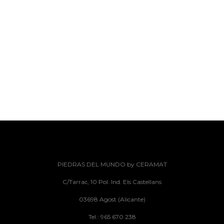
PIEDRAS DEL MUNDO by CERAMAT
C/Tarrac, 10 Pol. Ind. Els Castellans
03698 Agost (Alicante)
Tel.: 965 670 238