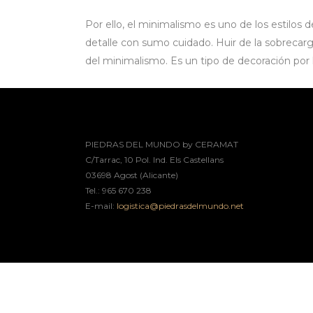
Por ello, el minimalismo es uno de los estilos 
detalle con sumo cuidado. Huir de la sobrecarga
del minimalismo. Es un tipo de decoración por 
PIEDRAS DEL MUNDO by CERAMAT
C/Tarrac, 10 Pol. Ind. Els Castellans
03698 Agost (Alicante)
Tel.: 965 670 238
E-mail:
logistica@piedrasdelmundo.net