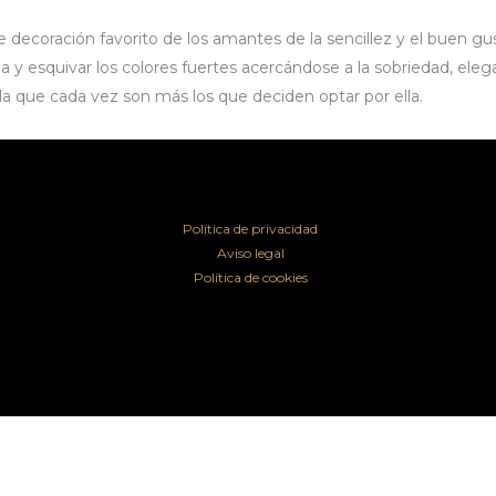
de decoración favorito de los amantes de la sencillez y el buen g
 y esquivar los colores fuertes acercándose a la sobriedad, elega
la que cada vez son más los que deciden optar por ella.
Política de privacidad
Aviso legal
Política de cookies